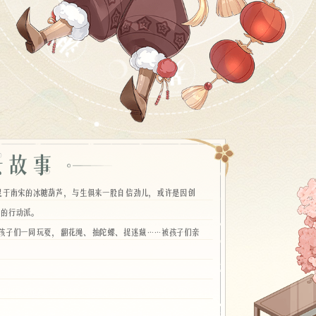
灵于南宋的冰糖葫芦，与生俱来一股自信劲儿，或许是因创
做的行动派。
孩子们一同玩耍，翻花绳、抽陀螺、捉迷藏……被孩子们亲