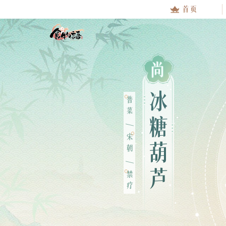
尚
冰
普菜
糖
/
宋朝
葫
芦
/
禁疗