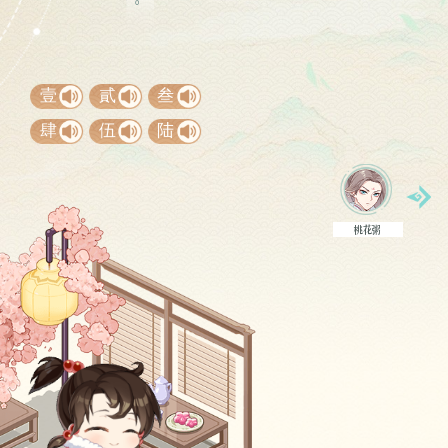
壹
貳
叁
肆
伍
陆
桃花粥