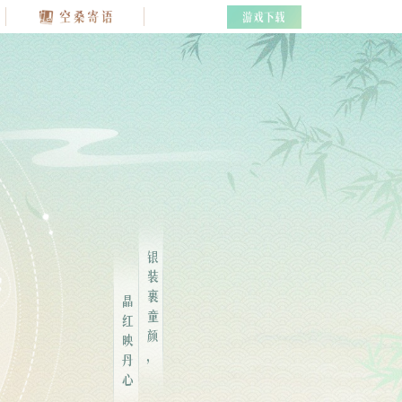
银装裹童颜，
晶红映丹心。