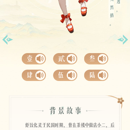
情态天然俏。
空桑寄语
壹
貳
叁
肆
伍
陆
虾饺化灵于民国时期，曾在茶楼中做店小二，后