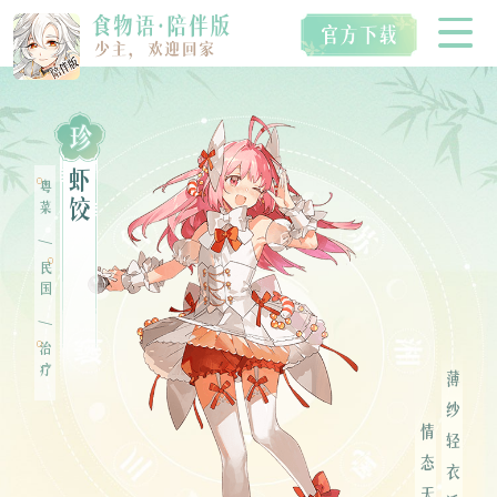
珍
首页
虾
粤菜
饺
/
空桑食魂
民国
/
治疗
视听典藏
薄纱轻衣透，
IP衍生