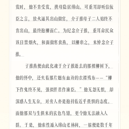
赏时，他不肯受赏，携母隐居绵山。可重耳却听信佞
臣之言，放火逼其出山做官，介子推母子二人始终不
肯出山，最终抱柳而亡。为纪念介子推，重耳命民众
该日禁烟火，和面做寒食燕，以柳串之，来悼念介子
推。
子推燕便由此化魂于介子推逝去的那棵柳树下，
他的怀中，还夹着那片题有血诗的衣襟残布——“柳
下作鬼终不见，强似伴君作谏臣。”他无怨无恨，却
深感人生无奈，对旁人亦是抱持着近乎畏惧的态度。
而他那双与生俱来的玄色鸟翅，更令他无法融入人
群。于是，他索性遁入绵山老林间，一躲便是数千年