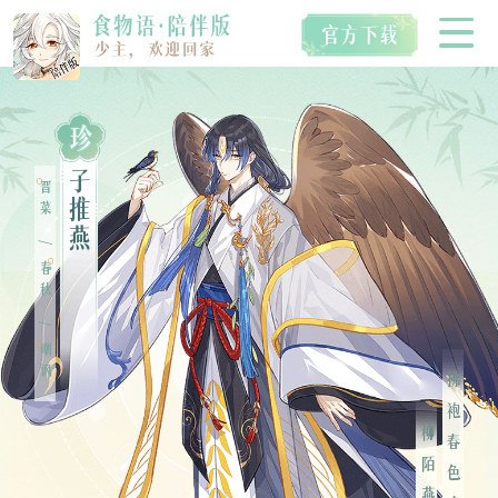
珍
首页
子
晋菜
推
燕
/
空桑食魂
春秋
/
嘲讽
视听典藏
拂袍春色晚，
IP衍生