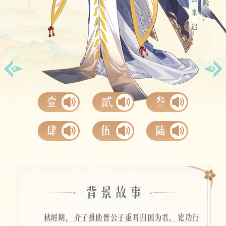
柳陌燕来迟。
空桑寄语
壹
貳
叁
肆
伍
陆
秋时期，介子推助晋公子重耳归国为君。论功行