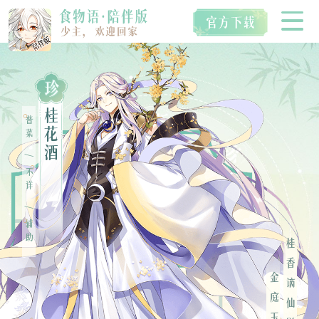
珍
首页
桂
普菜
花
酒
/
空桑食魂
不详
/
辅助
视听典藏
桂香谪仙影，
IP衍生