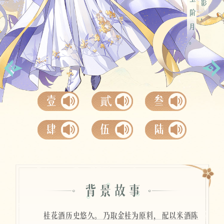
金庭玉阶月。
空桑寄语
壹
貳
叁
肆
伍
陆
桂花酒历史悠久。乃取金桂为原料，配以米酒陈