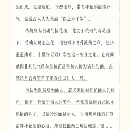
酿而成。色如琥珀，香醇浓厚，带有桂花的馥郁香
气，据说古人认为该酒“饮之寿千岁”。
传闻身为食魂的桂花酒，化灵于杭州的两英山
下。受仙人昊刚点化，他被赋予飞升渡劫之命，经历
重重劫难，才最终寻到广寒宫这一安身之地。在凡间
就因非凡的气质和美貌而常常被人称为谪仙的他，在
到达月宫后更是干脆直接以仙人自居。
他认为既然身为仙人，就必须时时维护仙人的尊
严。他有一套属于仙人的美学，常常隐藏起自己原本
热情的性子，以清冷的面目示人。可他那单纯的好似
清冽桂花酒的心地，却总使他两三句话便露了馅......