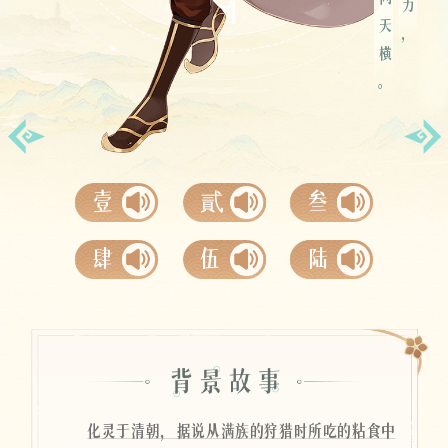
游猎向天横。
空桑寄语
壹
貳
叁
肆
伍
陆
化灵于清朝，据说从满族的狩猎时所吃的粘食中