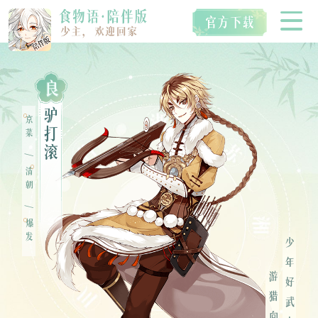
良
首页
驴
京菜
打
滚
/
空桑食魂
清朝
/
爆发
视听典藏
少年好武力，
IP衍生