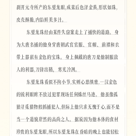
刹开元寺所产的东璧龙眼,成菜后色泽金黄,形状如珠,
皮壳酥脆,内馅鲜美多汁。
东璧龙珠经由某件失窃案走上了捕快的道路。身
为大唐名捕的他身穿唐朝武官官服、官帽、前襟和衣
带上都嵌有金色的宝珠。身上佩戴的唐刀是他制服敌
人的利器,刀锋出鞘，寒光冷冽。
东璧龙珠看似不拘小节,实则心思缜密,一汉金色
的锐利眼眸不放过犯罪现场任何蛛丝马迹。他虽像孤
狼寻觅猎物般抓捕犯人,但际上他只求无愧于心,而不是
当一个道貌岸然的高尚之人。据说因为他本体的食材
珍贵的东璧龙眼,所以东璧龙珠在昏暗的晚上也能轻松