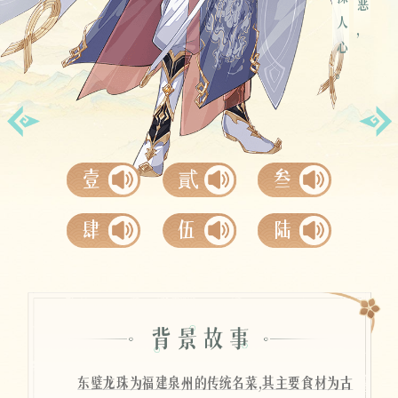
金瞳探人心。
空桑寄语
壹
貳
叁
肆
伍
陆
东璧龙珠为福建泉州的传统名菜,其主要食材为古