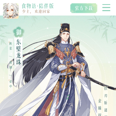
御
首页
东
闽菜
璧
龙
/
空桑食魂
珠
唐朝
/
必中
视听典藏
铁刃斩诸恶，
IP衍生