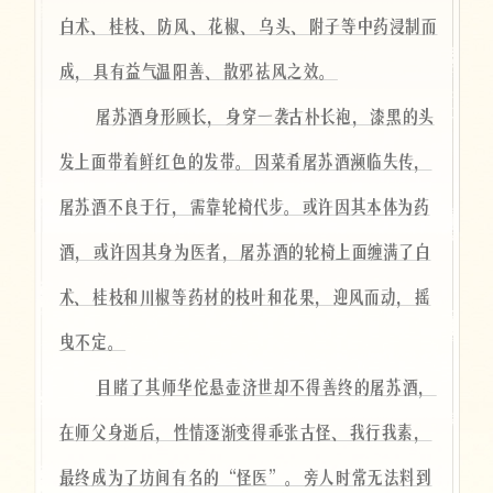
白术、桂枝、防风、花椒、乌头、附子等中药浸制而
成，具有益气温阳善、散邪祛风之效。
屠苏酒身形顾长，身穿一袭古朴长袍，漆黑的头
发上面带着鲜红色的发带。因菜肴屠苏酒濒临失传，
屠苏酒不良于行，需靠轮椅代步。或许因其本体为药
酒，或许因其身为医者，屠苏酒的轮椅上面缠满了白
术、桂枝和川椒等药材的枝叶和花果，迎风而动，摇
曳不定。
目睹了其师华佗悬壶济世却不得善终的屠苏酒，
在师父身逝后，性情逐渐变得乖张古怪、我行我素，
最终成为了坊间有名的“怪医”。旁人时常无法料到