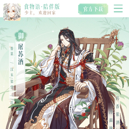
御
首页
屠
普菜
苏
酒
/
空桑食魂
汉末/架空
视听典藏
药香萦酒气，
/
治疗
IP衍生