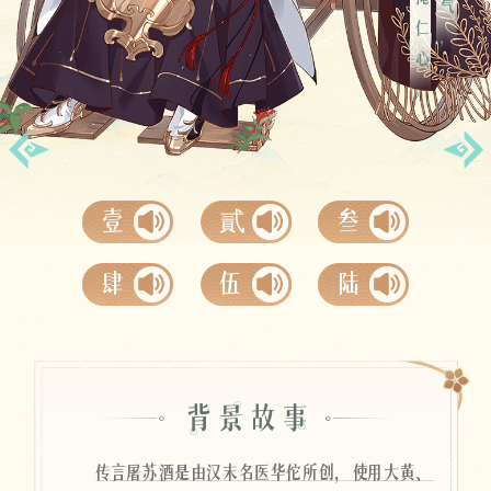
冷面掩仁心。
空桑寄语
壹
貳
叁
肆
伍
陆
传言屠苏酒是由汉末名医华佗所创，使用大黄、