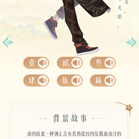
不弃寸光阴。
空桑寄语
壹
貳
叁
肆
伍
陆
卤肉饭是一种淋上含有煮熟猪绞肉及酱油卤汁的