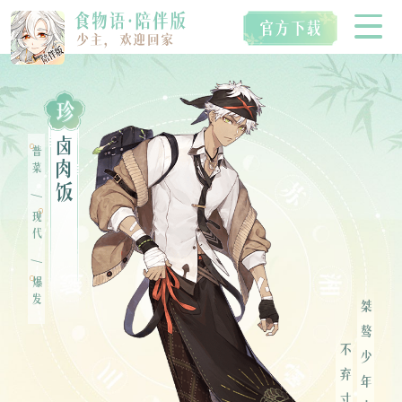
珍
首页
卤
普菜
肉
饭
/
空桑食魂
现代
/
爆发
视听典藏
桀骜少年志，
IP衍生